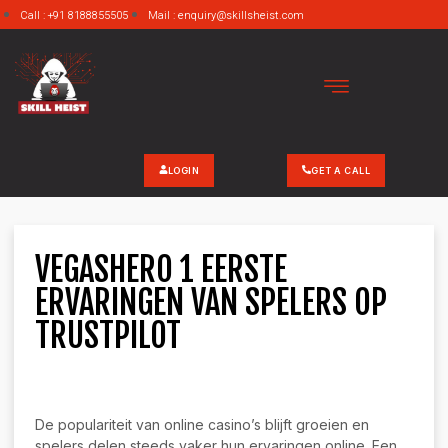
Call : +91 8188855505
Mail : enquiry@skillsheist.com
LOGIN
GET A CALL
VEGASHERO 1 EERSTE
ERVARINGEN VAN SPELERS OP
TRUSTPILOT
De populariteit van online casino’s blijft groeien en
spelers delen steeds vaker hun ervaringen online. Een