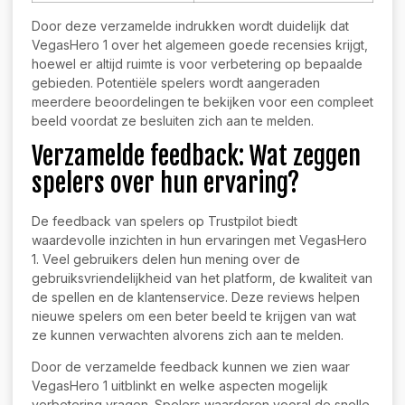
Door deze verzamelde indrukken wordt duidelijk dat
VegasHero 1 over het algemeen goede recensies krijgt,
hoewel er altijd ruimte is voor verbetering op bepaalde
gebieden. Potentiële spelers wordt aangeraden
meerdere beoordelingen te bekijken voor een compleet
beeld voordat ze besluiten zich aan te melden.
Verzamelde feedback: Wat zeggen
spelers over hun ervaring?
De feedback van spelers op Trustpilot biedt
waardevolle inzichten in hun ervaringen met VegasHero
1. Veel gebruikers delen hun mening over de
gebruiksvriendelijkheid van het platform, de kwaliteit van
de spellen en de klantenservice. Deze reviews helpen
nieuwe spelers om een beter beeld te krijgen van wat
ze kunnen verwachten alvorens zich aan te melden.
Door de verzamelde feedback kunnen we zien waar
VegasHero 1 uitblinkt en welke aspecten mogelijk
verbetering vragen. Spelers waarderen vooral de snelle