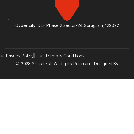
Cyber city, DLF Phase 2 sector-24 Gurugram, 122022
Privacy Policy
Terms & Conditions
© 2023 Skillsheist. All Rights Reserved. Designed By
Techsharks