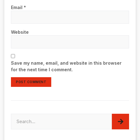
Email
*
Website
Save my name, email, and website in this browser
for the next time I comment.