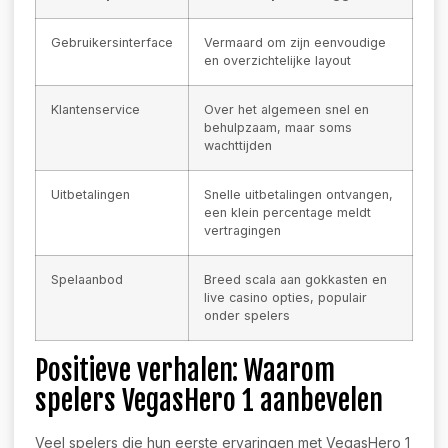
Gebruikersinterface
Vermaard om zijn eenvoudige
en overzichtelijke layout
Klantenservice
Over het algemeen snel en
behulpzaam, maar soms
wachttijden
Uitbetalingen
Snelle uitbetalingen ontvangen,
een klein percentage meldt
vertragingen
Spelaanbod
Breed scala aan gokkasten en
live casino opties, populair
onder spelers
Positieve verhalen: Waarom
spelers VegasHero 1 aanbevelen
Veel spelers die hun eerste ervaringen met VegasHero 1