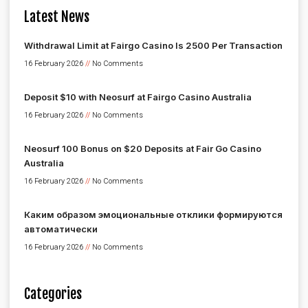
Latest News
Withdrawal Limit at Fairgo Casino Is 2500 Per Transaction
16 February 2026
No Comments
Deposit $10 with Neosurf at Fairgo Casino Australia
16 February 2026
No Comments
Neosurf 100 Bonus on $20 Deposits at Fair Go Casino
Australia
16 February 2026
No Comments
Каким образом эмоциональные отклики формируются
автоматически
16 February 2026
No Comments
Categories