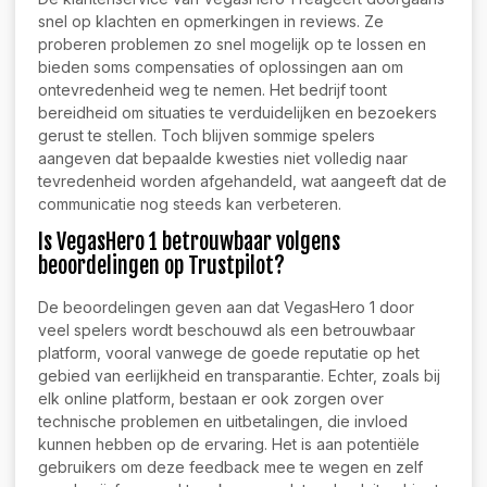
snel op klachten en opmerkingen in reviews. Ze
proberen problemen zo snel mogelijk op te lossen en
bieden soms compensaties of oplossingen aan om
ontevredenheid weg te nemen. Het bedrijf toont
bereidheid om situaties te verduidelijken en bezoekers
gerust te stellen. Toch blijven sommige spelers
aangeven dat bepaalde kwesties niet volledig naar
tevredenheid worden afgehandeld, wat aangeeft dat de
communicatie nog steeds kan verbeteren.
Is VegasHero 1 betrouwbaar volgens
beoordelingen op Trustpilot?
De beoordelingen geven aan dat VegasHero 1 door
veel spelers wordt beschouwd als een betrouwbaar
platform, vooral vanwege de goede reputatie op het
gebied van eerlijkheid en transparantie. Echter, zoals bij
elk online platform, bestaan er ook zorgen over
technische problemen en uitbetalingen, die invloed
kunnen hebben op de ervaring. Het is aan potentiële
gebruikers om deze feedback mee te wegen en zelf