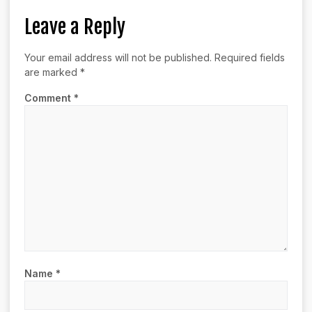
Leave a Reply
Your email address will not be published.
Required fields
are marked
*
Comment
*
Name
*