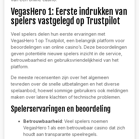
VegasHero 1: Eerste indrukken van
spelers vastgelegd op Trustpilot
Veel spelers delen hun eerste ervaringen met
VegasHero 1 op Trustpilot, een belangrijk platform voor
beoordelingen van online casino’s. Deze beoordelingen
geven potentiële nieuwe spelers inzicht in de service,
betrouwbaarheid en gebruiksvriendelijkheid van het
platform.
De meeste recensenten zijn over het algemeen
tevreden over de snelle uitbetalingen en het diverse
spelaanbod, hoewel sommige gebruikers ook meldingen
maken over latere klachten of technische problemen.
Spelerservaringen en beoordeling
Betrouwbaarheid
: Veel spelers noemen
VegasHero 1 als een betrouwbaar casino dat zich
houdt aan transparante speelregels.