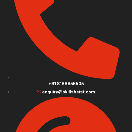
+91 8188855505
enquiry@skillsheist.com