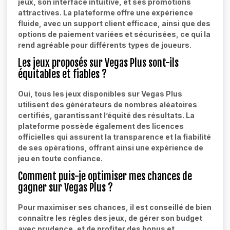
jeux, son interface intuitive, et ses promotions
attractives. La plateforme offre une expérience
fluide, avec un support client efficace, ainsi que des
options de paiement variées et sécurisées, ce qui la
rend agréable pour différents types de joueurs.
Les jeux proposés sur Vegas Plus sont-ils
équitables et fiables ?
Oui, tous les jeux disponibles sur Vegas Plus
utilisent des générateurs de nombres aléatoires
certifiés, garantissant l’équité des résultats. La
plateforme possède également des licences
officielles qui assurent la transparence et la fiabilité
de ses opérations, offrant ainsi une expérience de
jeu en toute confiance.
Comment puis-je optimiser mes chances de
gagner sur Vegas Plus ?
Pour maximiser ses chances, il est conseillé de bien
connaître les règles des jeux, de gérer son budget
avec prudence, et de profiter des bonus et