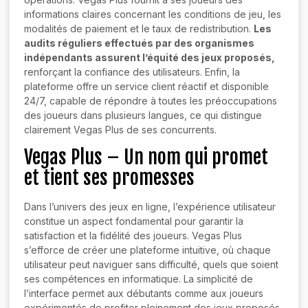
informations claires concernant les conditions de jeu, les
modalités de paiement et le taux de redistribution.
Les
audits réguliers effectués par des organismes
indépendants assurent l’équité des jeux proposés,
renforçant la confiance des utilisateurs. Enfin, la
plateforme offre un service client réactif et disponible
24/7, capable de répondre à toutes les préoccupations
des joueurs dans plusieurs langues, ce qui distingue
clairement Vegas Plus de ses concurrents.
Vegas Plus – Un nom qui promet
et tient ses promesses
Dans l’univers des jeux en ligne, l’expérience utilisateur
constitue un aspect fondamental pour garantir la
satisfaction et la fidélité des joueurs. Vegas Plus
s’efforce de créer une plateforme intuitive, où chaque
utilisateur peut naviguer sans difficulté, quels que soient
ses compétences en informatique. La simplicité de
l’interface permet aux débutants comme aux joueurs
expérimentés de profiter pleinement des jeux proposés.