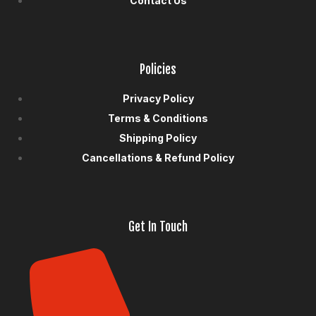
Contact Us
Policies
Privacy Policy
Terms & Conditions
Shipping Policy
Cancellations & Refund Policy
Get In Touch