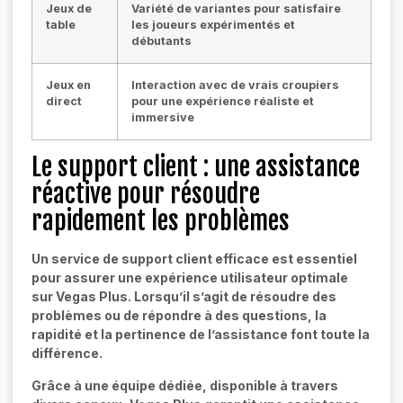
Jeux de
Variété de variantes pour satisfaire
table
les joueurs expérimentés et
débutants
Jeux en
Interaction avec de vrais croupiers
direct
pour une expérience réaliste et
immersive
Le support client : une assistance
réactive pour résoudre
rapidement les problèmes
Un service de support client efficace est essentiel
pour assurer une expérience utilisateur optimale
sur Vegas Plus. Lorsqu’il s’agit de résoudre des
problèmes ou de répondre à des questions, la
rapidité et la pertinence de l’assistance font toute la
différence.
Grâce à une équipe dédiée, disponible à travers