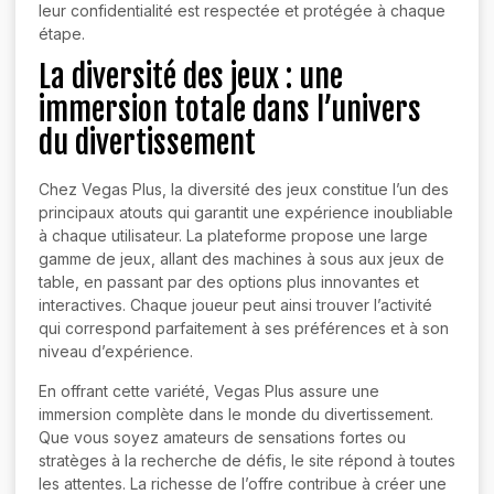
leur confidentialité est respectée et protégée à chaque
étape.
La diversité des jeux : une
immersion totale dans l’univers
du divertissement
Chez Vegas Plus, la diversité des jeux constitue l’un des
principaux atouts qui garantit une expérience inoubliable
à chaque utilisateur. La plateforme propose une large
gamme de jeux, allant des machines à sous aux jeux de
table, en passant par des options plus innovantes et
interactives. Chaque joueur peut ainsi trouver l’activité
qui correspond parfaitement à ses préférences et à son
niveau d’expérience.
En offrant cette variété, Vegas Plus assure une
immersion complète dans le monde du divertissement.
Que vous soyez amateurs de sensations fortes ou
stratèges à la recherche de défis, le site répond à toutes
les attentes. La richesse de l’offre contribue à créer une