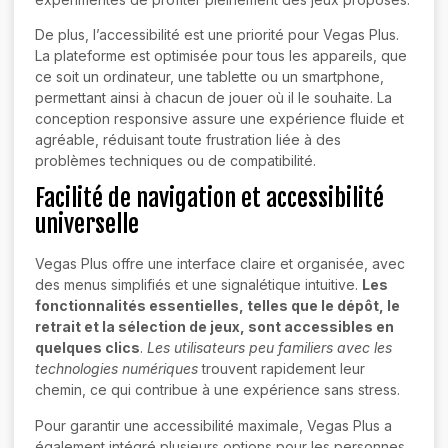
De plus, l’accessibilité est une priorité pour Vegas Plus.
La plateforme est optimisée pour tous les appareils, que
ce soit un ordinateur, une tablette ou un smartphone,
permettant ainsi à chacun de jouer où il le souhaite. La
conception responsive assure une expérience fluide et
agréable, réduisant toute frustration liée à des
problèmes techniques ou de compatibilité.
Facilité de navigation et accessibilité
universelle
Vegas Plus offre une interface claire et organisée, avec
des menus simplifiés et une signalétique intuitive.
Les
fonctionnalités essentielles, telles que le dépôt, le
retrait et la sélection de jeux, sont accessibles en
quelques clics
.
Les utilisateurs peu familiers avec les
technologies numériques
trouvent rapidement leur
chemin, ce qui contribue à une expérience sans stress.
Pour garantir une accessibilité maximale, Vegas Plus a
également intégré plusieurs options pour les personnes