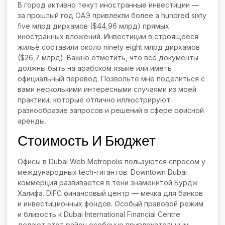
В город активно текут иностранные инвестиции —
за прошлый год ОАЭ привлекли более a hundred sixty
five млрд дирхамов ($44,96 млрд) прямых
иностранных вложений. Инвестиции в строящееся
жильё составили около ninety eight млрд дирхамов
($26,7 млрд). Важно отметить, что все документы
должны быть на арабском языке или иметь
официальный перевод. Позвольте мне поделиться с
вами несколькими интересными случаями из моей
практики, которые отлично иллюстрируют
разнообразие запросов и решений в сфере офисной
аренды.
Стоимость И Бюджет
Офисы в Dubai Web Metropolis пользуются спросом у
международных tech-гигантов. Downtown Dubai
коммерция развивается в тени знаменитой Бурдж
Халифа. DIFC финансовый центр — мекка для банков
и инвестиционных фондов. Особый правовой режим
и близость к Dubai International Financial Centre
делают этот район особенно привлекательным.