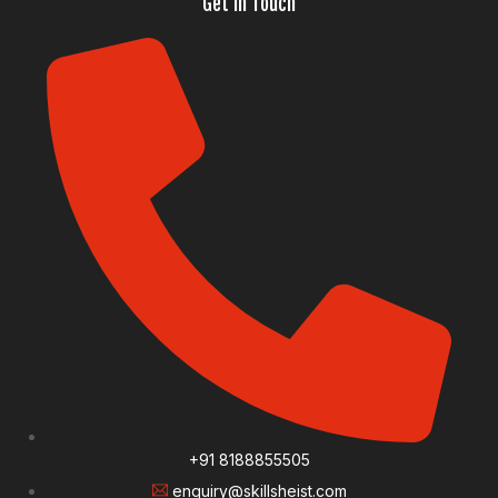
Get In Touch
+91 8188855505
enquiry@skillsheist.com