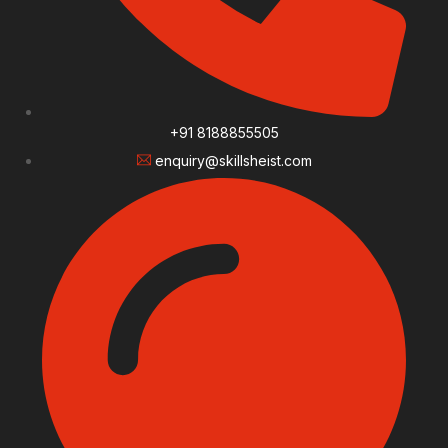
+91 8188855505
enquiry@skillsheist.com