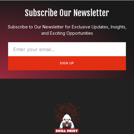
Subscribe Our Newsletter
Subscribe to Our Newsletter for Exclusive Updates, Insights,
and Exciting Opportunities
SIGN UP