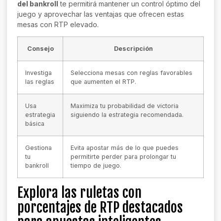
del bankroll
te permitirá mantener un control óptimo del
juego y aprovechar las ventajas que ofrecen estas
mesas con RTP elevado.
Consejo
Descripción
Investiga
Selecciona mesas con reglas favorables
las reglas
que aumenten el RTP.
Usa
Maximiza tu probabilidad de victoria
estrategia
siguiendo la estrategia recomendada.
básica
Gestiona
Evita apostar más de lo que puedes
tu
permitirte perder para prolongar tu
bankroll
tiempo de juego.
Explora las ruletas con
porcentajes de RTP destacados