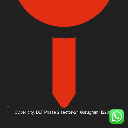
Cyber city, DLF Phase 2 sector-24 Gurugram, 122022