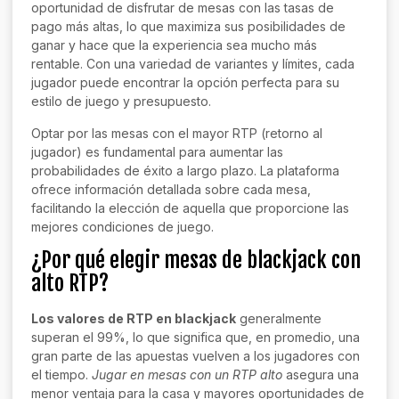
oportunidad de disfrutar de mesas con las tasas de
pago más altas, lo que maximiza sus posibilidades de
ganar y hace que la experiencia sea mucho más
rentable. Con una variedad de variantes y límites, cada
jugador puede encontrar la opción perfecta para su
estilo de juego y presupuesto.
Optar por las mesas con el mayor RTP (retorno al
jugador) es fundamental para aumentar las
probabilidades de éxito a largo plazo. La plataforma
ofrece información detallada sobre cada mesa,
facilitando la elección de aquella que proporcione las
mejores condiciones de juego.
¿Por qué elegir mesas de blackjack con
alto RTP?
Los valores de RTP en blackjack
generalmente
superan el 99%, lo que significa que, en promedio, una
gran parte de las apuestas vuelven a los jugadores con
el tiempo.
Jugar en mesas con un RTP alto
asegura una
menor ventaja para la casa y mayores oportunidades de