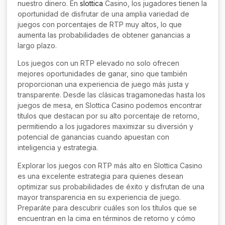
nuestro dinero. En
slottica
Casino, los jugadores tienen la
oportunidad de disfrutar de una amplia variedad de
juegos con porcentajes de RTP muy altos, lo que
aumenta las probabilidades de obtener ganancias a
largo plazo.
Los juegos con un RTP elevado no solo ofrecen
mejores oportunidades de ganar, sino que también
proporcionan una experiencia de juego más justa y
transparente. Desde las clásicas tragamonedas hasta los
juegos de mesa, en Slottica Casino podemos encontrar
títulos que destacan por su alto porcentaje de retorno,
permitiendo a los jugadores maximizar su diversión y
potencial de ganancias cuando apuestan con
inteligencia y estrategia.
Explorar los juegos con RTP más alto en Slottica Casino
es una excelente estrategia para quienes desean
optimizar sus probabilidades de éxito y disfrutan de una
mayor transparenciа en su experiencia de juego.
Preparáte para descubrir cuáles son los títulos que se
encuentran en la cima en términos de retorno y cómo