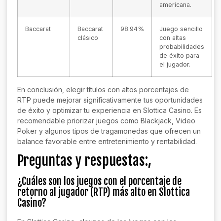
americana.
Baccarat
Baccarat
98.94%
Juego sencillo
clásico
con altas
probabilidades
de éxito para
el jugador.
En conclusión, elegir títulos con altos porcentajes de
RTP puede mejorar significativamente tus oportunidades
de éxito y optimizar tu experiencia en Slottica Casino. Es
recomendable priorizar juegos como Blackjack, Video
Poker y algunos tipos de tragamonedas que ofrecen un
balance favorable entre entretenimiento y rentabilidad.
Preguntas y respuestas:,
¿Cuáles son los juegos con el porcentaje de
retorno al jugador (RTP) más alto en Slottica
Casino?