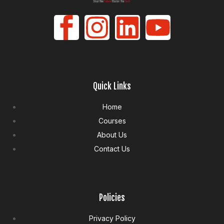
Quick Links
Home
Courses
About Us
Contact Us
Policies
Privacy Policy