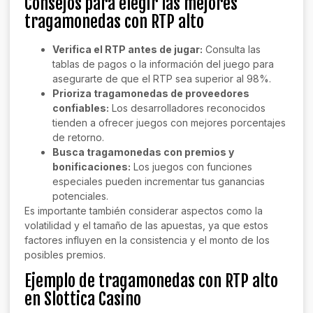
Consejos para elegir las mejores
tragamonedas con RTP alto
Verifica el RTP antes de jugar:
Consulta las
tablas de pagos o la información del juego para
asegurarte de que el RTP sea superior al 98%.
Prioriza tragamonedas de proveedores
confiables:
Los desarrolladores reconocidos
tienden a ofrecer juegos con mejores porcentajes
de retorno.
Busca tragamonedas con premios y
bonificaciones:
Los juegos con funciones
especiales pueden incrementar tus ganancias
potenciales.
Es importante también considerar aspectos como la
volatilidad y el tamaño de las apuestas, ya que estos
factores influyen en la consistencia y el monto de los
posibles premios.
Ejemplo de tragamonedas con RTP alto
en Slottica Casino