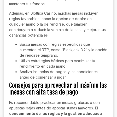
mantener tus fondos.
Además, en Slottica Casino, muchas mesas incluyen
reglas favorables, como la opción de doblar en
cualquier mano o la de rendirse, que también
contribuyen a reducir la ventaja de la casa y mejorar tus
ganancias potenciales.
Busca mesas con reglas específicas que
aumenten el RTP, como “Blackjack 3:2” y la opción
de rendirse temprano.
Utiliza estrategias básicas para maximizar tu
rendimiento en cada mano.
Analiza las tablas de pagos y las condiciones
antes de comenzar a jugar.
Consejos para aprovechar al máximo las
mesas con alta tasa de pago
Es recomendable practicar en mesas gratuitas o con
apuestas bajas antes de apostar sumas mayores.
El
conocimiento de las reglas y la gestión adecuada