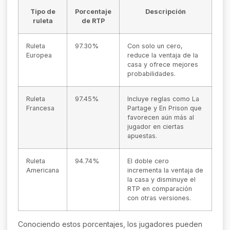
Tipo de
Porcentaje
Descripción
ruleta
de RTP
Ruleta
97.30%
Con solo un cero,
Europea
reduce la ventaja de la
casa y ofrece mejores
probabilidades.
Ruleta
97.45%
Incluye reglas como La
Francesa
Partage y En Prison que
favorecen aún más al
jugador en ciertas
apuestas.
Ruleta
94.74%
El doble cero
Americana
incrementa la ventaja de
la casa y disminuye el
RTP en comparación
con otras versiones.
Conociendo estos porcentajes, los jugadores pueden