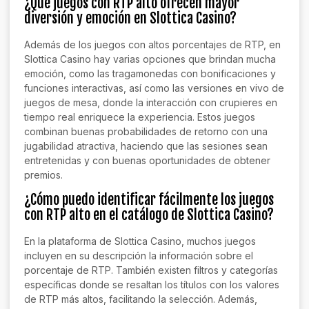
¿Qué juegos con RTP alto ofrecen mayor
diversión y emoción en Slottica Casino?
Además de los juegos con altos porcentajes de RTP, en
Slottica Casino hay varias opciones que brindan mucha
emoción, como las tragamonedas con bonificaciones y
funciones interactivas, así como las versiones en vivo de
juegos de mesa, donde la interacción con crupieres en
tiempo real enriquece la experiencia. Estos juegos
combinan buenas probabilidades de retorno con una
jugabilidad atractiva, haciendo que las sesiones sean
entretenidas y con buenas oportunidades de obtener
premios.
¿Cómo puedo identificar fácilmente los juegos
con RTP alto en el catálogo de Slottica Casino?
En la plataforma de Slottica Casino, muchos juegos
incluyen en su descripción la información sobre el
porcentaje de RTP. También existen filtros y categorías
específicas donde se resaltan los títulos con los valores
de RTP más altos, facilitando la selección. Además,