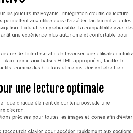
ur les joueurs malvoyants, l’intégration d’outils de lecture
ls permettent aux utilisateurs d’accéder facilement à toutes
navigation fluide et compréhensible. La compatibilité avec de
antit une expérience plus autonome et confortable pour
onomie de l’interface afin de favoriser une utilisation intuitiv
 claire grâce aux balises HTML appropriées, facilite la
ractifs, comme des boutons et menus, doivent être bien
our une lecture optimale
er que chaque élément de contenu possède une
ure d’écran.
ions précises pour toutes les images et icônes afin d’éviter
 raccourcis clavier pour accéder rapidement aux sections