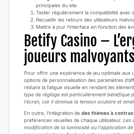
principales du site.
Tester régulièrement la compatibilité avec di
Recueillir les retours des utilisateurs malv
Mettre à jour l’interface en fonction des év
Betify Casino – L’e
joueurs malvoyant
Pour offrir une expérience de jeu optimale aux ut
options de personnalisation des paramètres d’af
réduire la fatigue visuelle en rendant les élémen
type de réglage est particulièrement bénéfique 
l’écran, car il diminue la tension oculaire et amél
En outre, l’intégration de
des thèmes à contras
préférences visuelles de chaque utilisateur.
Les 
modification de la luminosité ou l’application de 