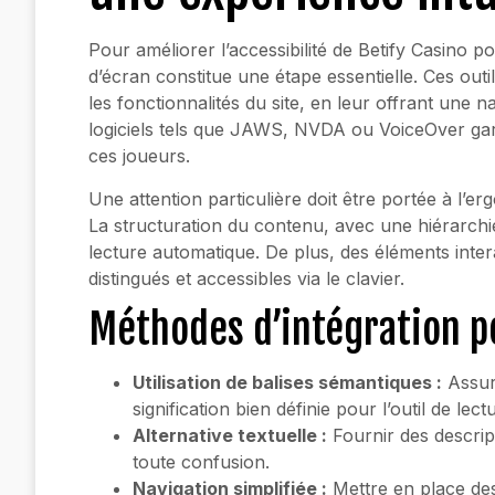
Pour améliorer l’accessibilité de Betify Casino po
d’écran constitue une étape essentielle. Ces outi
les fonctionnalités du site, en leur offrant une 
logiciels tels que JAWS, NVDA ou VoiceOver gar
ces joueurs.
Une attention particulière doit être portée à l’erg
La structuration du contenu, avec une hiérarchie
lecture automatique. De plus, des éléments inte
distingués et accessibles via le clavier.
Méthodes d’intégration p
Utilisation de balises sémantiques :
Assur
signification bien définie pour l’outil de lect
Alternative textuelle :
Fournir des descript
toute confusion.
Navigation simplifiée :
Mettre en place des