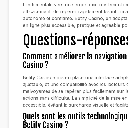
fondamentale vers une ergonomie réellement incl
efficacement, de repérer rapidement les informati
autonome et confiante. Betify Casino, en adopt
en ligne plus accessible, pratique et agréable pou
Questions-réponses
Comment améliorer la navigation 
Casino ?
Betify Casino a mis en place une interface adapt
ajustable, et une compatibilité avec les lecteur
malvoyantes de se repérer plus facilement sur le 
actions sans difficulté. La simplicité de la mise
accessible, évitant la surcharge visuelle et facil
Quels sont les outils technologi
Betify Casino ?