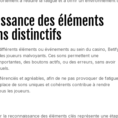
 fortement à réduire la fatigue et à offrir un environnement 
aissance des éléments
s distinctifs
différents éléments ou événements au sein du casino, Betif
des joueurs malvoyants. Ces sons permettent une
 importantes, des boutons actifs, ou des erreurs, sans avoir
uels.
ifférenciés et agréables, afin de ne pas provoquer de fatigu
 en place de sons uniques et cohérents contribue à rendre
ous les joueurs.
pour la reconnaissance des éléments clés représente une éta