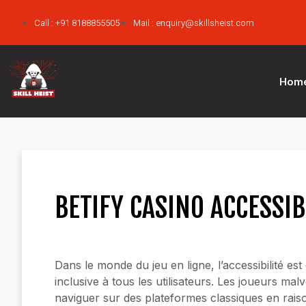
Call : +91 8188855505
Mail : enquiry@skillsheist.com
Hom
BETIFY CASINO ACCESSI
Dans le monde du jeu en ligne, l’accessibilité es
inclusive à tous les utilisateurs. Les joueurs mal
naviguer sur des plateformes classiques en rais