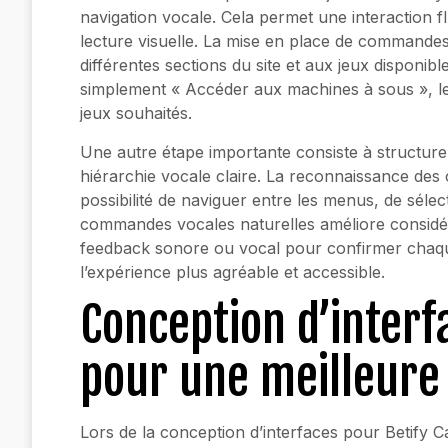
navigation vocale. Cela permet une interaction flu
lecture visuelle. La mise en place de commandes 
différentes sections du site et aux jeux disponib
simplement « Accéder aux machines à sous », l
jeux souhaités.
Une autre étape importante consiste à structurer
hiérarchie vocale claire. La reconnaissance des
possibilité de naviguer entre les menus, de séle
commandes vocales naturelles améliore considér
feedback sonore ou vocal pour confirmer chaque 
l’expérience plus agréable et accessible.
Conception d’interf
pour une meilleure v
Lors de la conception d’interfaces pour Betify Ca