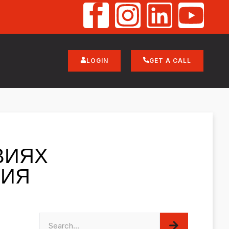
LOGIN
GET A CALL
ВИЯХ
НИЯ