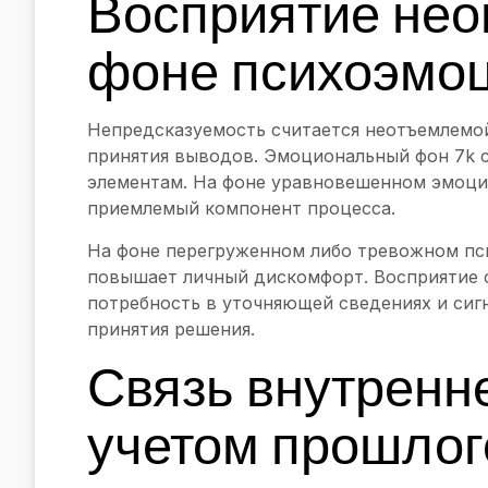
Восприятие нео
фоне психоэмо
Непредсказуемость считается неотъемлемо
принятия выводов. Эмоциональный фон 7k 
элементам. На фоне уравновешенном эмоци
приемлемый компонент процесса.
На фоне перегруженном либо тревожном пс
повышает личный дискомфорт. Восприятие 
потребность в уточняющей сведениях и сиг
принятия решения.
Связь внутренне
учетом прошлог