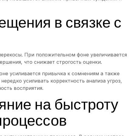
ещения в связке с
перекосы. При положительном фоне увеличивается
ершения, что снижает строгость оценки.
не усиливается привычка к сомнениям а также
 нередко усиливать корректность анализа угроз,
ость восприятия.
яние на быстроту
процессов