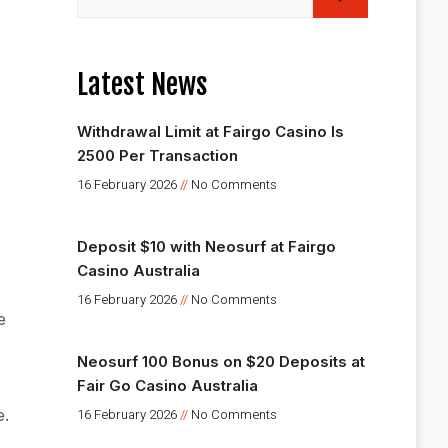
Latest News
Withdrawal Limit at Fairgo Casino Is
2500 Per Transaction
16 February 2026
No Comments
Deposit $10 with Neosurf at Fairgo
Casino Australia
16 February 2026
No Comments
е
Neosurf 100 Bonus on $20 Deposits at
Fair Go Casino Australia
е.
16 February 2026
No Comments