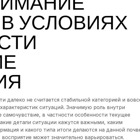
НИМАНИЕ
 В УСЛОВИЯХ
СТИ
ИЕ
ИЯ
и далеко не считается стабильной категорией и вовс
 характеристик ситуаций. Значимую роль внутри
е самочувствие, в частности особенности текущее
какие детали ситуации кажутся важными, каким
мация и какого типа итоги делаются на данной почв
 восприятие может значительно варьироваться.