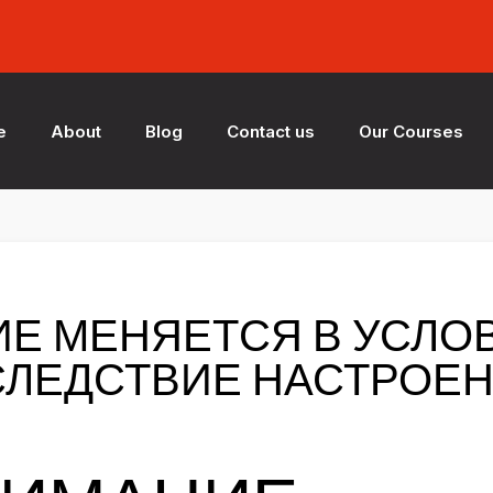
e
About
Blog
Contact us
Our Courses
Е МЕНЯЕТСЯ В УСЛО
СЛЕДСТВИЕ НАСТРОЕ