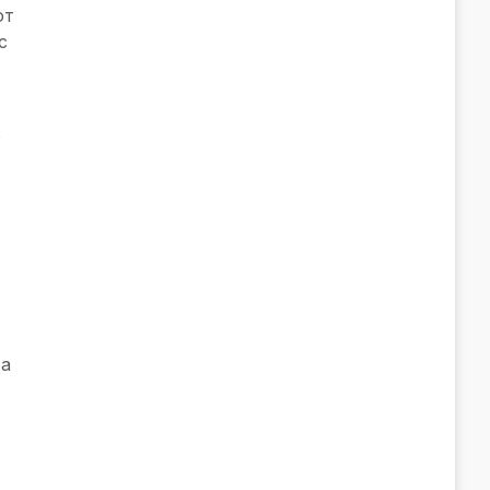
ют
с
о
 а